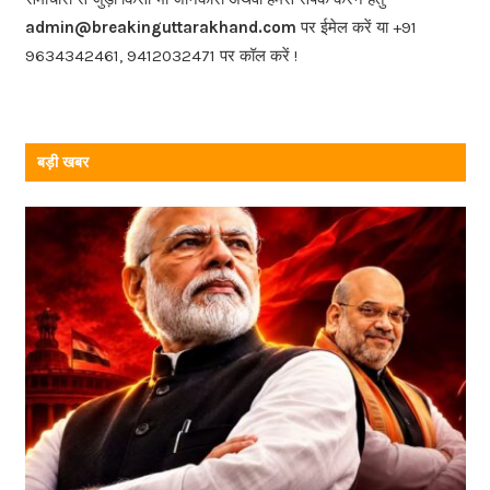
o
admin@breakinguttarakhand.com
पर ईमेल करें या +91
k
9634342461, 9412032471 पर कॉल करें !
बड़ी खबर