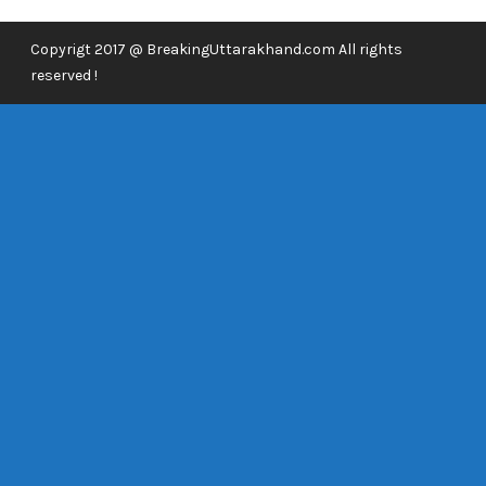
Copyrigt 2017 @ BreakingUttarakhand.com All rights
reserved !