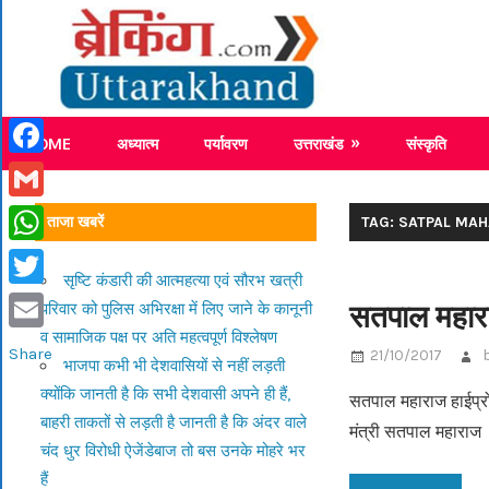
Skip
Breaking
to
content
Breaking News Uttarakhand
HOME
अध्यात्म
पर्यावरण
उत्तराखंड
संस्कृति
Facebook
Gmail
ताजा खबरें
TAG: SATPAL MA
WhatsApp
सृष्टि कंडारी की आत्महत्या एवं सौरभ खत्री
Twitter
सतपाल महाराज
परिवार को पुलिस अभिरक्षा में लिए जाने के कानूनी
व सामाजिक पक्ष पर अति महत्वपूर्ण विश्लेषण
Email
Share
21/10/2017
भाजपा कभी भी देशवासियों से नहीं लड़ती
क्योंकि जानती है कि सभी देशवासी अपने ही हैं,
सतपाल महाराज हाईप्रोफ
बाहरी ताकतों से लड़ती है जानती है कि अंदर वाले
मंत्री सतपाल महाराज
चंद धुर विरोधी ऐजेंडेबाज तो बस उनके मोहरे भर
हैं