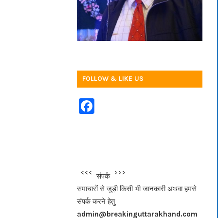
FOLLOW & LIKE US
F
a
c
e
b
<<<
>>>
संपर्क
o
समाचारों से जुड़ी किसी भी जानकारी अथवा हमसे
o
संपर्क करने हेतु
k
admin@breakinguttarakhand.com