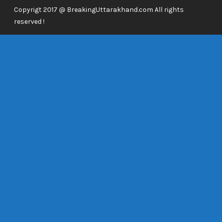
Copyrigt 2017 @ BreakingUttarakhand.com All rights
reserved !