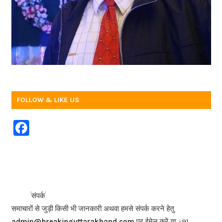
FOLLOW & LIKE US
F
a
c
e
b
<<<
>>>
संपर्क
o
समाचारों से जुड़ी किसी भी जानकारी अथवा हमसे संपर्क करने हेतु
admin@breakinguttarakhand.com
पर ईमेल करें या +91