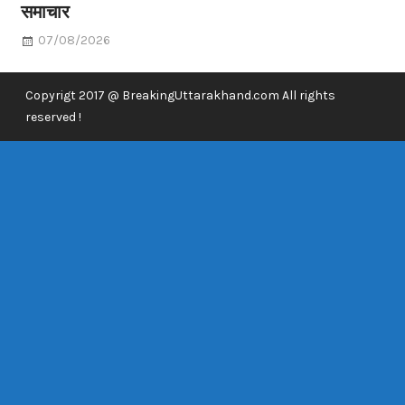
समाचार
07/08/2026
Copyrigt 2017 @ BreakingUttarakhand.com All rights
reserved !