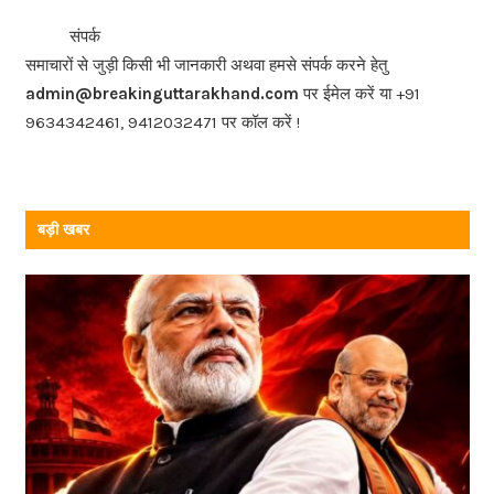
b
<<<
>>>
संपर्क
o
समाचारों से जुड़ी किसी भी जानकारी अथवा हमसे संपर्क करने हेतु
o
admin@breakinguttarakhand.com
पर ईमेल करें या +91
k
9634342461, 9412032471 पर कॉल करें !
बड़ी खबर