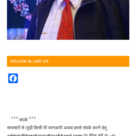
FOLLOW & LIKE US
F
a
c
e
b
<<<
>>>
संपर्क
o
समाचारों से जुड़ी किसी भी जानकारी अथवा हमसे संपर्क करने हेतु
admin@breakinguttarakhand.com
पर ईमेल करें या +91