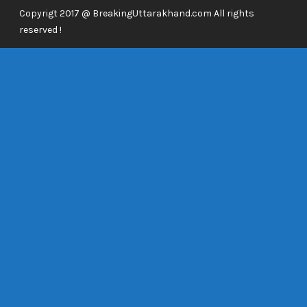
Copyrigt 2017 @ BreakingUttarakhand.com All rights
reserved !