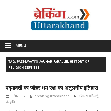
Skip
Br
to
content
Utta
Breaking News Uttarakhand
MENU
TAG: PADMAVATI’S JAUHAR PARALLEL HISTORY OF
RELIGION DEFENSE
पद्मावती का जौहर धर्म रक्षा का अतुलनीय इतिहास
21/11/2017
breakinguttarakhand
इतिहास
,
महिलाएं
,
संस्कृति