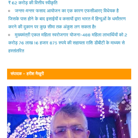
₹ 62 करोड़ की वित्तीय स्वीकृति
जन्तर-मन्तर फसाद आयोजन का एक कारण एफसीआरए विधेयक है
जिसके पास होने के बाद इसाईयों व कसायों द्वारा भारत में हिन्दूओं के धर्मांतरण
करने की दुकान पर कुछ सीमा तक अंकुश लग सकता है!!
मुख्यमंत्री एकल महिला स्वरोजगार योजना–488 महिला लाभार्थियों को 2
करोड़ 76 लाख 16 हजार 875 रुपये की सहायता राशि डीबीटी के माध्यम से
हस्तांतरित
संपादक – हरीश मैखुरी