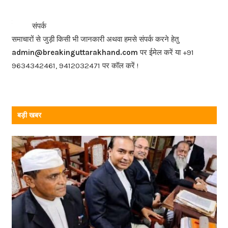
e
b
<<<
>>>
संपर्क
o
समाचारों से जुड़ी किसी भी जानकारी अथवा हमसे संपर्क करने हेतु
o
admin@breakinguttarakhand.com
पर ईमेल करें या +91
k
9634342461, 9412032471 पर कॉल करें !
बड़ी खबर