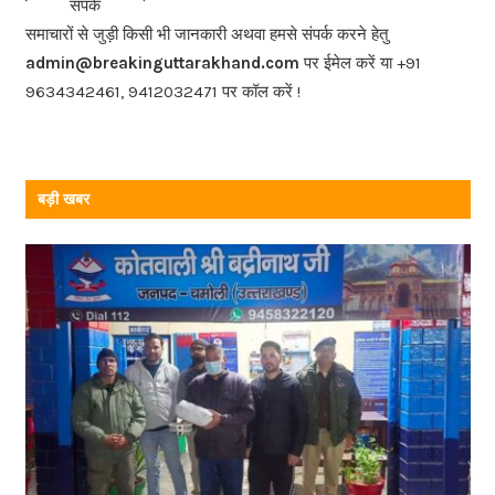
संपर्क
o
समाचारों से जुड़ी किसी भी जानकारी अथवा हमसे संपर्क करने हेतु
o
admin@breakinguttarakhand.com
पर ईमेल करें या +91
k
9634342461, 9412032471 पर कॉल करें !
बड़ी खबर