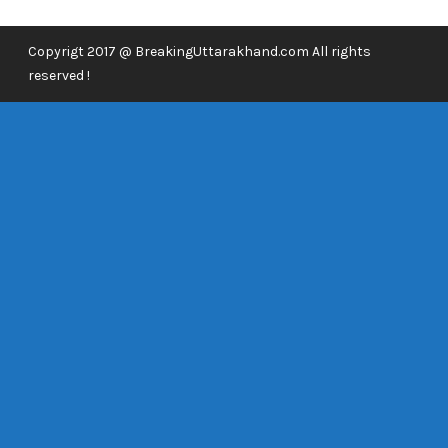
Copyrigt 2017 @ BreakingUttarakhand.com All rights
reserved !