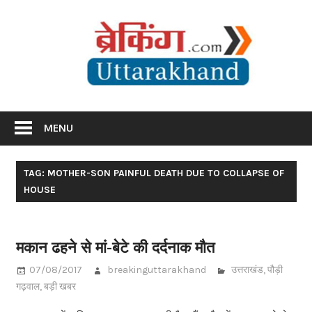
Skip
Br
to
content
Utta
Breaking News Uttarakhand
MENU
TAG: MOTHER-SON PAINFUL DEATH DUE TO COLLAPSE OF
HOUSE
मकान ढहने से मां-बेटे की दर्दनाक मौत
07/08/2017
breakinguttarakhand
उत्तराखंड
,
पौड़ी
गढ़वाल
,
बड़ी खबर