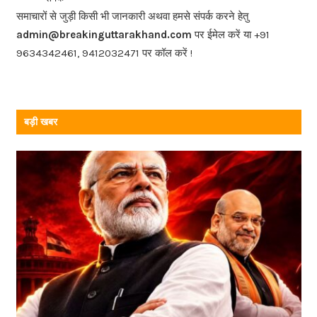
o
समाचारों से जुड़ी किसी भी जानकारी अथवा हमसे संपर्क करने हेतु
o
admin@breakinguttarakhand.com
पर ईमेल करें या +91
k
9634342461, 9412032471 पर कॉल करें !
बड़ी खबर