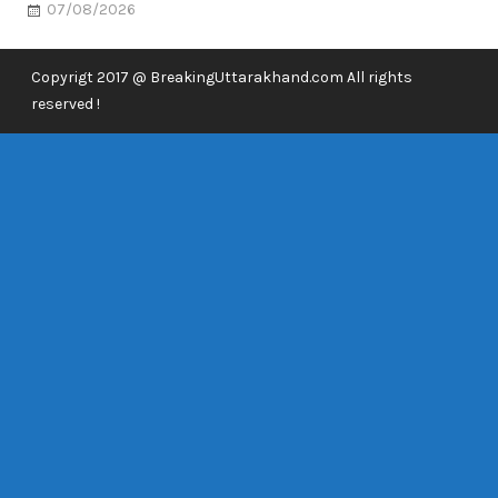
07/08/2026
Copyrigt 2017 @ BreakingUttarakhand.com All rights
reserved !