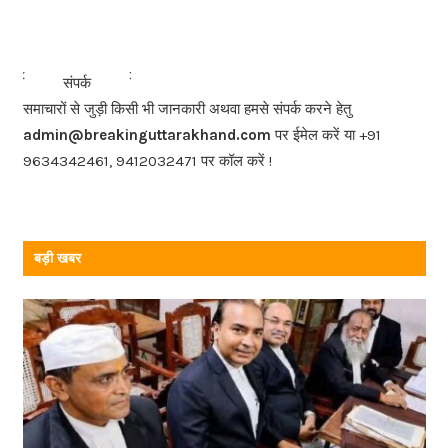
c
e
b
<<<
>>>
संपर्क
o
समाचारों से जुड़ी किसी भी जानकारी अथवा हमसे संपर्क करने हेतु
o
admin@breakinguttarakhand.com
पर ईमेल करें या +91
k
9634342461, 9412032471 पर कॉल करें !
बड़ी खबर