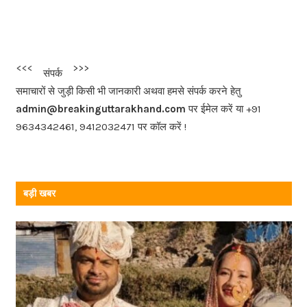
a
c
e
b
<<<
>>>
संपर्क
o
समाचारों से जुड़ी किसी भी जानकारी अथवा हमसे संपर्क करने हेतु
o
admin@breakinguttarakhand.com
पर ईमेल करें या +91
k
9634342461, 9412032471 पर कॉल करें !
बड़ी खबर