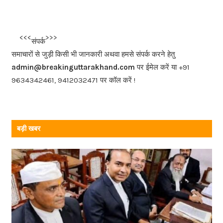
c
e
b
<<<
>>>
संपर्क
o
समाचारों से जुड़ी किसी भी जानकारी अथवा हमसे संपर्क करने हेतु
o
admin@breakinguttarakhand.com
पर ईमेल करें या +91
k
9634342461, 9412032471 पर कॉल करें !
बड़ी खबर