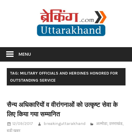
Skip
Br
to
content
Utta
Breaking News Uttarakhand
MENU
TAG: MILITARY OFFICIALS AND HEROINES HONORED FOR
OUTSTANDING SERVICE
सैन्‍य अधिकारियों व वीरांगनाओं को उत्‍कृष्‍ट सेवा के
लिए किया गया सम्‍मानित
12/09/2017
breakinguttarakhand
अल्मोडा
,
उत्तराखंड
,
बड़ी खबर