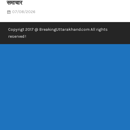
समाचार
07/08/2026
Copyrigt 2017 @ BreakingUttarakhand.com All rights
reserved !