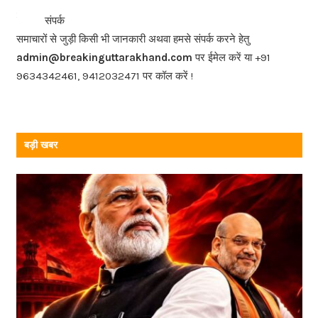
b
<<<
>>>
संपर्क
o
समाचारों से जुड़ी किसी भी जानकारी अथवा हमसे संपर्क करने हेतु
o
admin@breakinguttarakhand.com
पर ईमेल करें या +91
k
9634342461, 9412032471 पर कॉल करें !
बड़ी खबर