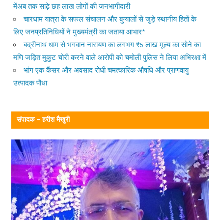
मेंअब तक साढ़े छह लाख लोगों की जनभागीदारी
चारधाम यात्रा के सफल संचालन और बुग्यालों से जुड़े स्थानीय हितों के
लिए जनप्रतिनिधियों ने मुख्यमंत्री का जताया आभार*
बद्रीनाथ धाम से भगवान नारायण का लगभग ₹5 लाख मूल्य का सोने का
मणि जड़ित मुकुट चोरी करने वाले आरोपी को चमोली पुलिस ने लिया अभिरक्षा में
भांग एक कैंसर और अवसाद रोधी चमत्कारिक औषधि और प्राणवायु
उत्पादक पौधा
संपादक – हरीश मैखुरी