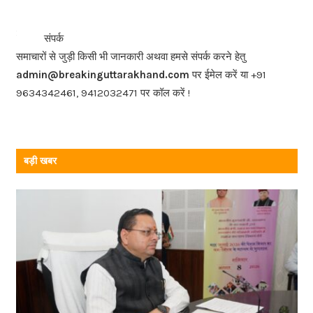
e
b
<<<
>>>
संपर्क
o
समाचारों से जुड़ी किसी भी जानकारी अथवा हमसे संपर्क करने हेतु
o
admin@breakinguttarakhand.com
पर ईमेल करें या +91
k
9634342461, 9412032471 पर कॉल करें !
बड़ी खबर