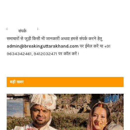
a
c
e
b
<<<
>>>
संपर्क
o
समाचारों से जुड़ी किसी भी जानकारी अथवा हमसे संपर्क करने हेतु
o
admin@breakinguttarakhand.com
पर ईमेल करें या +91
k
9634342461, 9412032471 पर कॉल करें !
बड़ी खबर