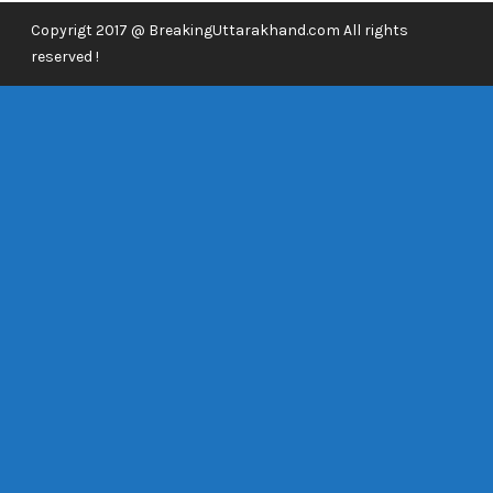
Copyrigt 2017 @ BreakingUttarakhand.com All rights
reserved !