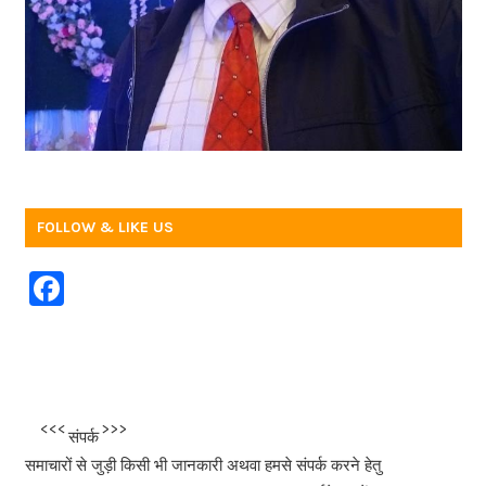
FOLLOW & LIKE US
F
a
c
e
b
<<<
>>>
संपर्क
o
समाचारों से जुड़ी किसी भी जानकारी अथवा हमसे संपर्क करने हेतु