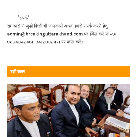
e
b
<<<
>>>
संपर्क
o
समाचारों से जुड़ी किसी भी जानकारी अथवा हमसे संपर्क करने हेतु
o
admin@breakinguttarakhand.com
पर ईमेल करें या +91
k
9634342461, 9412032471 पर कॉल करें !
बड़ी खबर