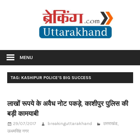
Skip
Br
to
content
Utta
Breaking News Uttarakhand
MENU
TAG: KASHIPUR POLICE’S BIG SUCCESS
लाखों रूपये के अवैध नोट पकड़े, काशीपुर पुलिस की
बड़ी कामयाबी
29/07/2017
breakinguttarakhand
उत्तराखंड
,
ऊधमसिंह नगर