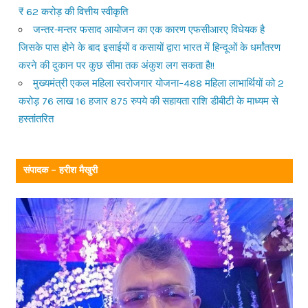
₹ 62 करोड़ की वित्तीय स्वीकृति
जन्तर-मन्तर फसाद आयोजन का एक कारण एफसीआरए विधेयक है
जिसके पास होने के बाद इसाईयों व कसायों द्वारा भारत में हिन्दूओं के धर्मांतरण
करने की दुकान पर कुछ सीमा तक अंकुश लग सकता है!!
मुख्यमंत्री एकल महिला स्वरोजगार योजना–488 महिला लाभार्थियों को 2
करोड़ 76 लाख 16 हजार 875 रुपये की सहायता राशि डीबीटी के माध्यम से
हस्तांतरित
संपादक – हरीश मैखुरी