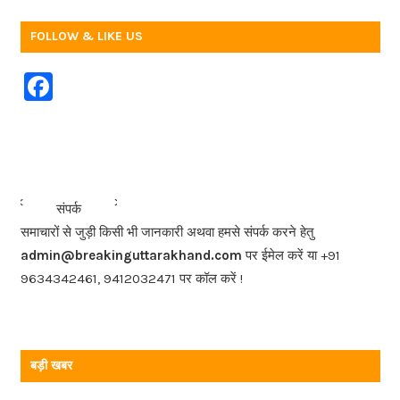
FOLLOW & LIKE US
F
a
c
e
b
<<<
>>>
संपर्क
o
समाचारों से जुड़ी किसी भी जानकारी अथवा हमसे संपर्क करने हेतु
o
admin@breakinguttarakhand.com
पर ईमेल करें या +91
k
9634342461, 9412032471 पर कॉल करें !
बड़ी खबर