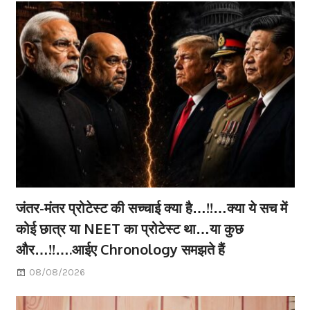
जंतर-मंतर प्रोटेस्ट की सच्चाई क्या है…!!…क्या ये सच में
कोई छात्र या NEET का प्रोटेस्ट था…या कुछ
और…!!….आईए Chronology समझते हैं
08/08/2026