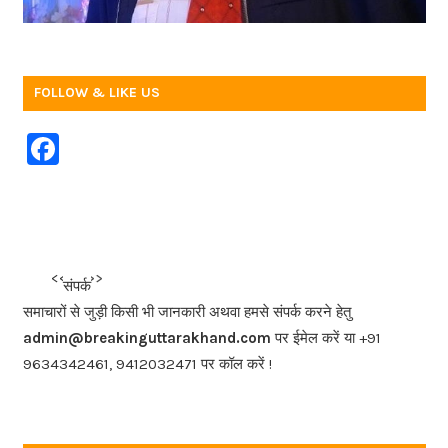
FOLLOW & LIKE US
F
a
c
e
b
<<<
>>>
संपर्क
o
समाचारों से जुड़ी किसी भी जानकारी अथवा हमसे संपर्क करने हेतु
o
admin@breakinguttarakhand.com
पर ईमेल करें या +91
k
9634342461, 9412032471 पर कॉल करें !