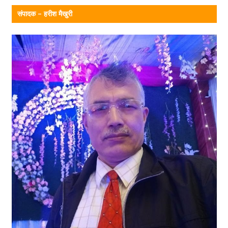
संपादक – हरीश मैखुरी