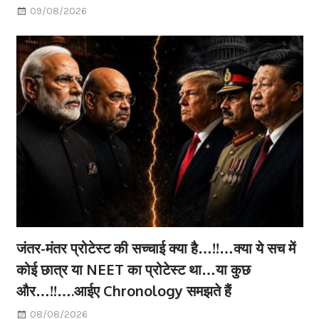
09/08/2026
जंतर-मंतर प्रोटेस्ट की सच्चाई क्या है…!!…क्या ये सच में
कोई छात्र या NEET का प्रोटेस्ट था…या कुछ
और…!!….आईए Chronology समझते हैं
08/08/2026