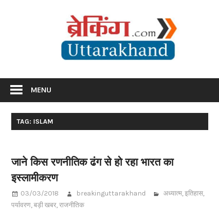
Skip
Br
to
content
Utta
Breaking News Uttarakhand
MENU
TAG: ISLAM
जाने किस रणनीतिक ढंग से हो रहा भारत का
इस्लामीकरण
03/03/2018
breakinguttarakhand
अध्यात्म
,
इतिहास
,
पर्यावरण
,
बड़ी खबर
,
राजनीतिक