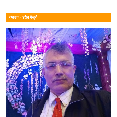
संपादक – हरीश मैखुरी