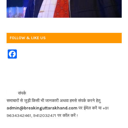
FOLLOW & LIKE US
F
a
c
e
b
<<<
>>>
संपर्क
o
समाचारों से जुड़ी किसी भी जानकारी अथवा हमसे संपर्क करने हेतु
o
admin@breakinguttarakhand.com
पर ईमेल करें या +91
k
9634342461, 9412032471 पर कॉल करें !