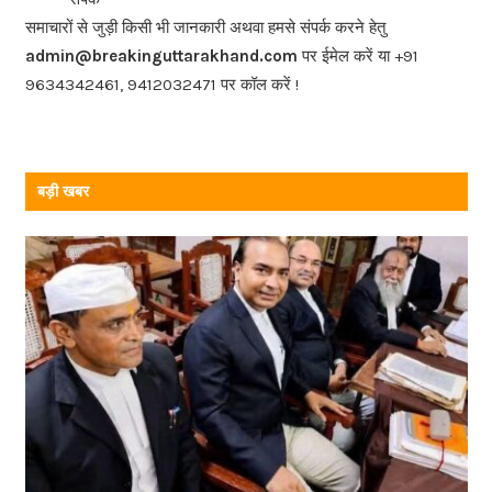
o
समाचारों से जुड़ी किसी भी जानकारी अथवा हमसे संपर्क करने हेतु
o
admin@breakinguttarakhand.com
पर ईमेल करें या +91
k
9634342461, 9412032471 पर कॉल करें !
बड़ी खबर