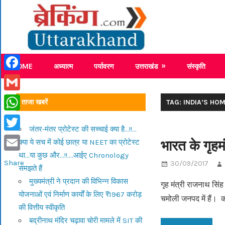
Skip
Breaking
to
content
Breaking News Uttarakhand
HOME
अध्यात्म
पर्यावरण
उत्तराखंड
संस्कृति
Facebook
Gmail
ताजा खबरें
TAG: INDIA’S HO
WhatsApp
जंतर-मंतर प्रोटेस्ट की सच्चाई क्या है…!!…
Twitter
भारत के गृहम
क्या ये सच में कोई छात्र या NEET का प्रोटेस्ट
था…या कुछ और…!!….आईए Chronology
Email
Share
30/09/2017
समझते हैं
मुख्यमंत्री ने प्रदान की विभिन्न विकास
गृह मंत्री राजनाथ सिंह
योजनाओं एवं निर्माण कार्यों के लिए ₹1967 करोड़
चमोली जनपद में हैं।
की वित्तीय स्वीकृति
बद्रीनाथ मंदिर चढ़ावा चोरी मामले में SIT की