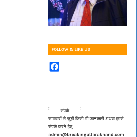
FOLLOW & LIKE US
F
a
c
e
b
<<<
>>>
संपर्क
o
समाचारों से जुड़ी किसी भी जानकारी अथवा हमसे
o
संपर्क करने हेतु
k
admin@breakinguttarakhand.com