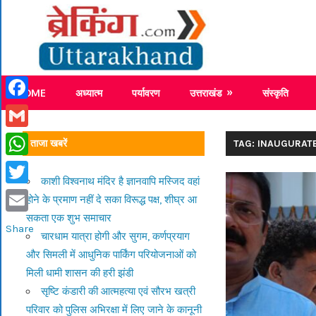
Skip
Breaking
to
content
Breaking News Uttarakhand
HOME
अध्यात्म
पर्यावरण
उत्तराखंड
संस्कृति
Facebook
Gmail
ताजा खबरें
TAG: INAUGURAT
WhatsApp
काशी विश्वनाथ मंदिर है ज्ञानवापि मस्जिद वहां
Twitter
होने के प्रमाण नहीं दे सका विरूद्ध पक्ष, शीघ्र आ
सकता एक शुभ समाचार
Email
Share
चारधाम यात्रा होगी और सुगम, कर्णप्रयाग
और सिमली में आधुनिक पार्किंग परियोजनाओं को
मिली धामी शासन की हरी झंडी
सृष्टि कंडारी की आत्महत्या एवं सौरभ खत्री
परिवार को पुलिस अभिरक्षा में लिए जाने के कानूनी