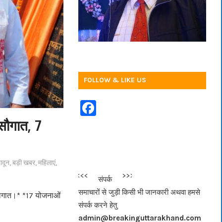
FOLLOW & LIKE US
F
a
 सौगात, 7
c
e
ादून
,
बड़ी खबर
,
महिलाएं
,
b
<<<
>>>
संपर्क
o
समाचारों से जुड़ी किसी भी जानकारी अथवा हमसे
ी सौगात।* *17 योजनाओं
o
संपर्क करने हेतु
k
admin@breakinguttarakhand.com