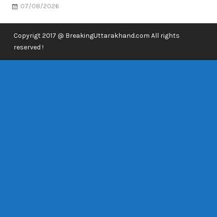
07/08/2026
Copyrigt 2017 @ BreakingUttarakhand.com All rights
reserved !