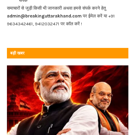
संपर्क
o
समाचारों से जुड़ी किसी भी जानकारी अथवा हमसे संपर्क करने हेतु
o
admin@breakinguttarakhand.com
पर ईमेल करें या +91
k
9634342461, 9412032471 पर कॉल करें !
बड़ी खबर