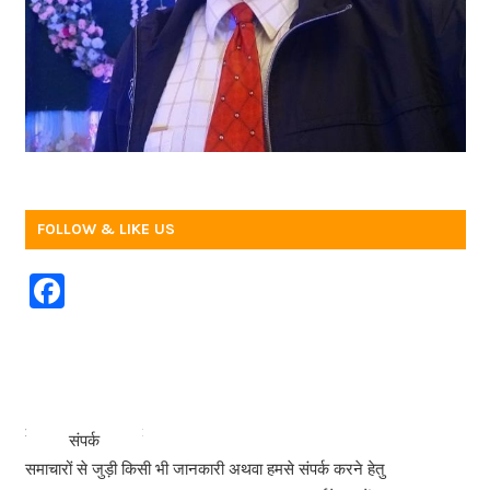
FOLLOW & LIKE US
F
a
c
e
b
<<<
>>>
संपर्क
o
समाचारों से जुड़ी किसी भी जानकारी अथवा हमसे संपर्क करने हेतु