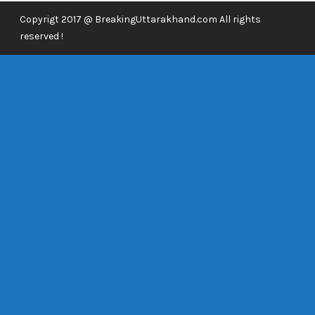
Copyrigt 2017 @ BreakingUttarakhand.com All rights
reserved !