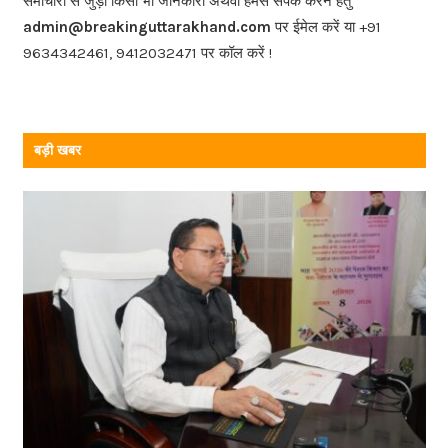
समाचारों से जुड़ी किसी भी जानकारी अथवा हमसे संपर्क करने हेतु
o
admin@breakinguttarakhand.com
पर ईमेल करें या +91
k
9634342461, 9412032471 पर कॉल करें !
बड़ी खबर