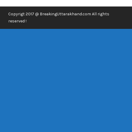
Copyrigt 2017 @ BreakingUttarakhand.com All rights
reserved !