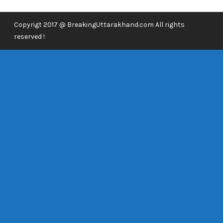
Copyrigt 2017 @ BreakingUttarakhand.com All rights
reserved !