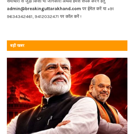
समाचारों से जुड़ी किसी भी जानकारी अथवा हमसे संपर्क करने हेतु
o
admin@breakinguttarakhand.com
पर ईमेल करें या +91
k
9634342461, 9412032471 पर कॉल करें !
बड़ी खबर