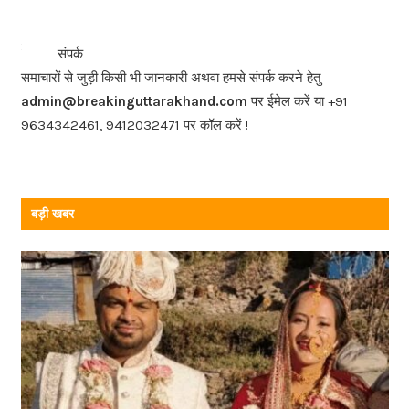
e
b
<<<
>>>
संपर्क
o
समाचारों से जुड़ी किसी भी जानकारी अथवा हमसे संपर्क करने हेतु
o
admin@breakinguttarakhand.com
पर ईमेल करें या +91
k
9634342461, 9412032471 पर कॉल करें !
बड़ी खबर