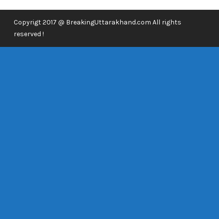
Copyrigt 2017 @ BreakingUttarakhand.com All rights
reserved !