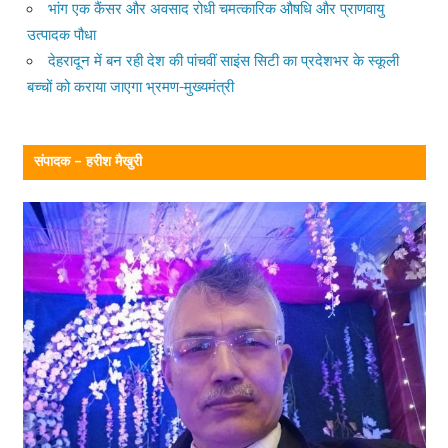
भांग एक कैंसर और अवसाद रोधी चमत्कारिक औषधि और प्राणवायु
उत्पादक पौधा
देहरादून में बन रही देश की पांचवीं साइंस सिटी का प्रदेशभर के स्कूली
बच्चों को कराया जाएगा भ्रमण-मुख्यमंत्री
संपादक – हरीश मैखुरी