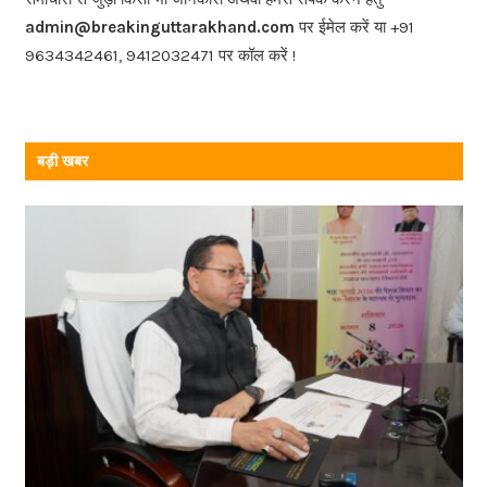
o
admin@breakinguttarakhand.com
पर ईमेल करें या +91
k
9634342461, 9412032471 पर कॉल करें !
बड़ी खबर