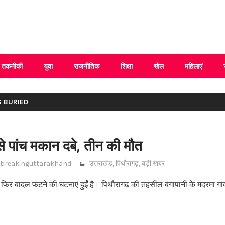
 Uttarakhand
तकनीकी
युवा
राजनीतिक
शिक्षा
खेल
महिलाएं
S BURIED
े पांच मकान दबे, तीन की मौत
breakinguttarakhand
उत्तराखंड
,
पिथौरागढ़
,
बड़ी खबर
फिर बादल फटने की घटनाएं हुईं है। पिथौरागढ़ की तहसील बंगापानी के मदरमा गांव 