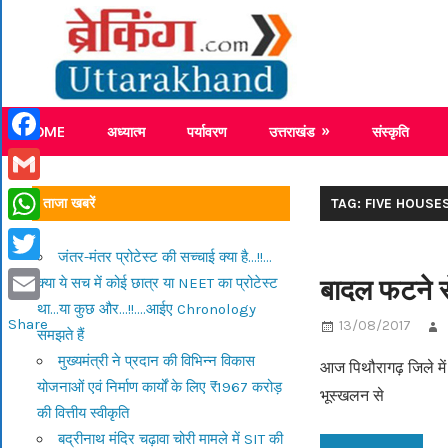
Skip
Breaking
to
content
Breaking News Uttarakhand
HOME
अध्यात्म
पर्यावरण
उत्तराखंड
संस्कृति
Facebook
Gmail
ताजा खबरें
TAG: FIVE HOUSE
WhatsApp
जंतर-मंतर प्रोटेस्ट की सच्चाई क्या है…!!…
Twitter
बादल फटने स
क्या ये सच में कोई छात्र या NEET का प्रोटेस्ट
था…या कुछ और…!!….आईए Chronology
Email
Share
13/08/2017
समझते हैं
मुख्यमंत्री ने प्रदान की विभिन्न विकास
आज पिथौरागढ़ जिले में 
योजनाओं एवं निर्माण कार्यों के लिए ₹1967 करोड़
भूस्खलन से
की वित्तीय स्वीकृति
बद्रीनाथ मंदिर चढ़ावा चोरी मामले में SIT की