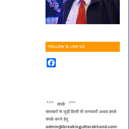
FOLLOW & LIKE US
F
a
c
e
b
<<<
>>>
संपर्क
o
समाचारों से जुड़ी किसी भी जानकारी अथवा हमसे
o
संपर्क करने हेतु
k
admin@breakinguttarakhand.com