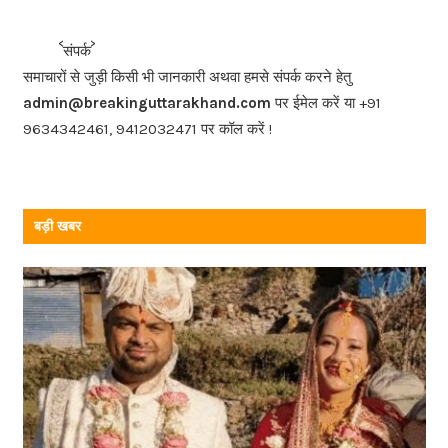
e
b
<<<
>>>
संपर्क
o
समाचारों से जुड़ी किसी भी जानकारी अथवा हमसे संपर्क करने हेतु
o
admin@breakinguttarakhand.com
पर ईमेल करें या +91
k
9634342461, 9412032471 पर कॉल करें !
बड़ी खबर