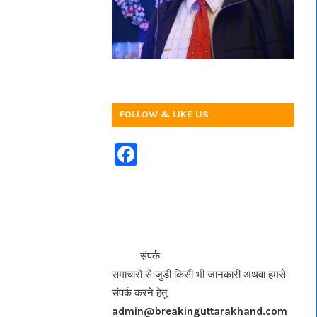
FOLLOW & LIKE US
F
a
c
e
b
<<<
>>>
संपर्क
o
समाचारों से जुड़ी किसी भी जानकारी अथवा हमसे
o
संपर्क करने हेतु
k
admin@breakinguttarakhand.com