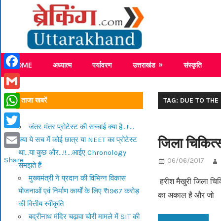
Skip
Breaking
to
content
Breaking News Uttarakhand
HOME
अध्यात्म
पर्यावरण
उत्तराखंड
संस्कृति
Facebook
Gmail
ताजा खबरें
TAG: DUE TO THE
WhatsApp
जंतर-मंतर प्रोटेस्ट की सच्चाई क्या है…!!…
Twitter
जिला चिकित्
क्या ये सच में कोई छात्र या NEET का प्रोटेस्ट
था…या कुछ और…!!….आईए Chronology
Email
Share
06/06/2017
समझते हैं
मुख्यमंत्री ने प्रदान की विभिन्न विकास
हरीश मैखुरी जिला चिकि
योजनाओं एवं निर्माण कार्यों के लिए ₹1967 करोड़
का अकाल है और जो
की वित्तीय स्वीकृति
बद्रीनाथ मंदिर चढ़ावा चोरी मामले में SIT की