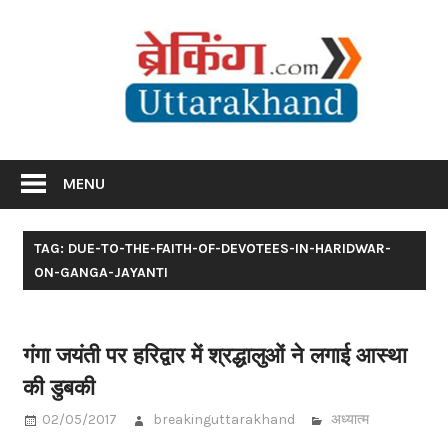
Skip
Br
to
content
Utta
Breaking News Uttarakhand
MENU
TAG: DUE-TO-THE-FAITH-OF-DEVOTEES-IN-HARIDWAR-
ON-GANGA-JAYANTI
गंगा जयंती पर हरिद्वार में श्रद्धालुओं ने लगाई आस्था
की डुबकी
02/05/2017
breakinguttarakhand
अध्यात्म