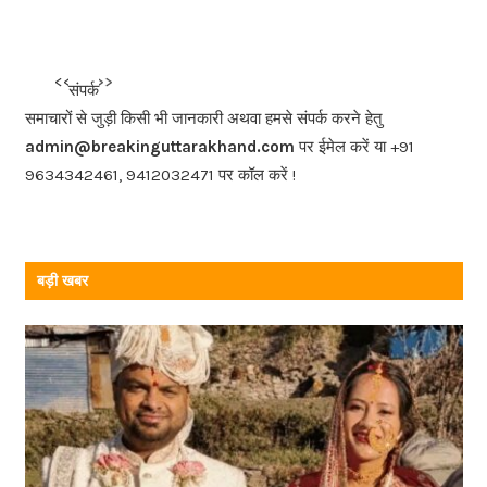
c
e
b
<<<
>>>
संपर्क
o
समाचारों से जुड़ी किसी भी जानकारी अथवा हमसे संपर्क करने हेतु
o
admin@breakinguttarakhand.com
पर ईमेल करें या +91
k
9634342461, 9412032471 पर कॉल करें !
बड़ी खबर