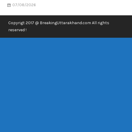
07/08/2026
Copyrigt 2017 @ BreakingUttarakhand.com All rights
reserved !