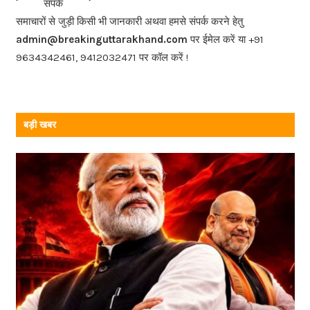
संपर्क
o
समाचारों से जुड़ी किसी भी जानकारी अथवा हमसे संपर्क करने हेतु
o
admin@breakinguttarakhand.com
पर ईमेल करें या +91
k
9634342461, 9412032471 पर कॉल करें !
बड़ी खबर