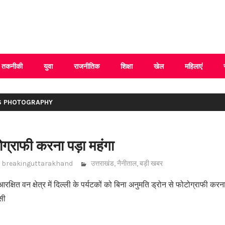
 Uttarakhand
तकनीकी
युवा
राजनीतिक
शिक्षा
खेल
महिलाएं
S PHOTOGRAPHY
ोग्राफी करना पड़ा महंगा
breakinguttarakhand
उत्तराखंड
,
नैनीताल
,
बड़ी खबर
क्षित वन क्षेत्र में दिल्ली के पर्यटकों को बिना अनुमति ड्रोन से फोटोग्राफी कर
सी