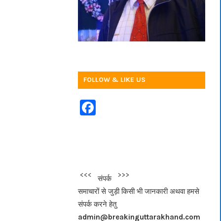
FOLLOW & LIKE US
F
a
c
e
b
<<<
>>>
संपर्क
o
समाचारों से जुड़ी किसी भी जानकारी अथवा हमसे
o
संपर्क करने हेतु
k
admin@breakinguttarakhand.com