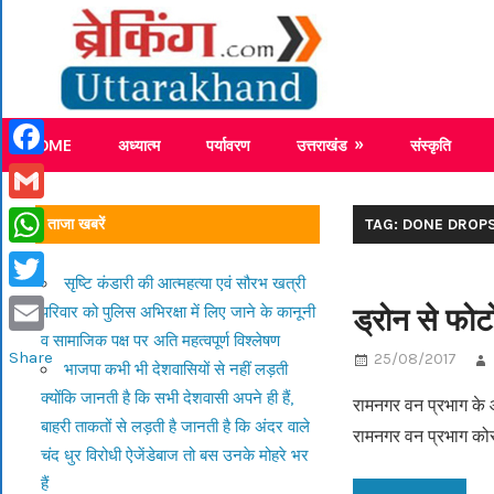
Skip
Breaking
to
content
Breaking News Uttarakhand
HOME
अध्यात्म
पर्यावरण
उत्तराखंड
संस्कृति
Facebook
Gmail
ताजा खबरें
TAG: DONE DROP
WhatsApp
सृष्टि कंडारी की आत्महत्या एवं सौरभ खत्री
Twitter
ड्रोन से फोट
परिवार को पुलिस अभिरक्षा में लिए जाने के कानूनी
व सामाजिक पक्ष पर अति महत्वपूर्ण विश्लेषण
Email
Share
25/08/2017
भाजपा कभी भी देशवासियों से नहीं लड़ती
क्योंकि जानती है कि सभी देशवासी अपने ही हैं,
रामनगर वन प्रभाग के आर
बाहरी ताकतों से लड़ती है जानती है कि अंदर वाले
रामनगर वन प्रभाग को
चंद धुर विरोधी ऐजेंडेबाज तो बस उनके मोहरे भर
हैं