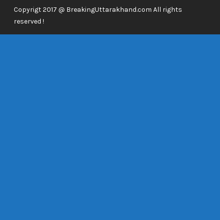
Copyrigt 2017 @ BreakingUttarakhand.com All rights
reserved !