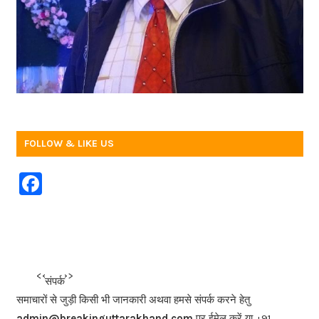
FOLLOW & LIKE US
F
a
c
e
b
<<<
>>>
संपर्क
o
समाचारों से जुड़ी किसी भी जानकारी अथवा हमसे संपर्क करने हेतु
admin@breakinguttarakhand.com
पर ईमेल करें या +91