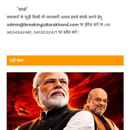
b
<<<
>>>
संपर्क
o
समाचारों से जुड़ी किसी भी जानकारी अथवा हमसे संपर्क करने हेतु
o
admin@breakinguttarakhand.com
पर ईमेल करें या +91
k
9634342461, 9412032471 पर कॉल करें !
बड़ी खबर