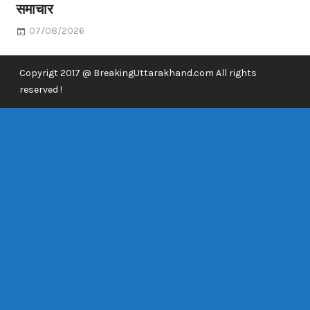
समाचार
07/08/2026
Copyrigt 2017 @ BreakingUttarakhand.com All rights
reserved !