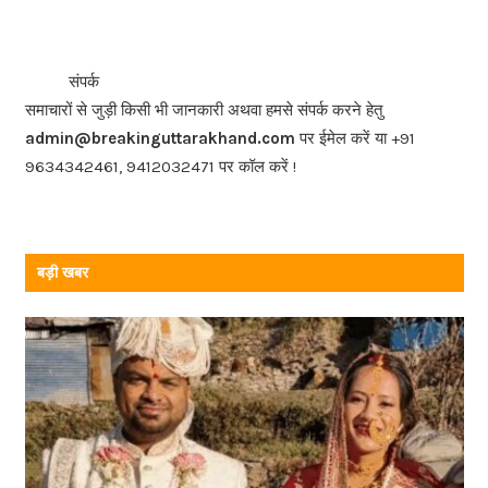
c
e
b
<<<
>>>
संपर्क
o
समाचारों से जुड़ी किसी भी जानकारी अथवा हमसे संपर्क करने हेतु
o
admin@breakinguttarakhand.com
पर ईमेल करें या +91
k
9634342461, 9412032471 पर कॉल करें !
बड़ी खबर