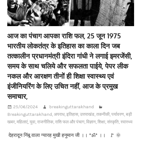
आज का पंचाग आपका राशि फल, 25 जून 1975
भारतीय लोकतंत्र के इतिहास का काला दिन जब
तत्कालीन प्रधानमंत्री इंदिरा गांधी ने लगाई इमरजेंसी,
समय के साथ चलिये और सफलता पाईये, पेपर लीक
नकल और आरक्षण तीनों ही शिक्षा स्वास्थ्य एवं
इंजीनियरिंग के लिए उचित नहीं, आज के प्रमुख
समाचार,
25/06/2024
breakinguttarakhand
Breakinguttarakhand
,
अपराध
,
इतिहास
,
उत्तराखंड
,
तकनीकी
,
पर्यावरण
,
बड़ी
खबर
,
महिलाएं
,
युवा
,
राजनीतिक
,
राशि फल और पंचाग
,
विज्ञान
,
शिक्षा
,
संस्कृति
,
स्वास्थ्य
देहरादून निंबू वाला ग्यारह मुखी हनुमान जी ।। *ॐ* ।। 🚩 🌞