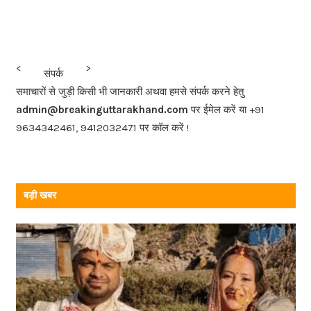
a
c
e
b
<<<
>>>
संपर्क
o
समाचारों से जुड़ी किसी भी जानकारी अथवा हमसे संपर्क करने हेतु
o
admin@breakinguttarakhand.com
पर ईमेल करें या +91
k
9634342461, 9412032471 पर कॉल करें !
बड़ी खबर