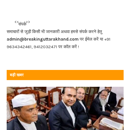
c
e
b
<<<
>>>
संपर्क
o
समाचारों से जुड़ी किसी भी जानकारी अथवा हमसे संपर्क करने हेतु
o
admin@breakinguttarakhand.com
पर ईमेल करें या +91
k
9634342461, 9412032471 पर कॉल करें !
बड़ी खबर