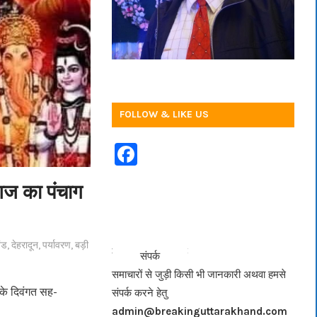
FOLLOW & LIKE US
F
a
 आज का पंचाग
c
e
b
ंड
,
देहरादून
,
पर्यावरण
,
बड़ी
<<<
>>>
संपर्क
o
समाचारों से जुड़ी किसी भी जानकारी अथवा हमसे
o
ल के दिवंगत सह-
संपर्क करने हेतु
k
admin@breakinguttarakhand.com