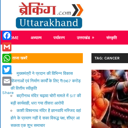
Skip
Breaking
to
content
Breaking News Uttarakhand
HOME
अध्यात्म
पर्यावरण
उत्तराखंड
संस्कृति
Facebook
Gmail
ताजा खबरें
TAG: CANCER
WhatsApp
मुख्यमंत्री ने प्रदान की विभिन्न विकास
Twitter
योजनाओं एवं निर्माण कार्यों के लिए ₹1967 करोड़
की वित्तीय स्वीकृति
Email
Share
बद्रीनाथ मंदिर चढ़ावा चोरी मामले में SIT की
बड़ी कार्यवाही, धरा गया तीसरा आरोपी
काशी विश्वनाथ मंदिर है ज्ञानवापि मस्जिद वहां
होने के प्रमाण नहीं दे सका विरूद्ध पक्ष, शीघ्र आ
सकता एक शुभ समाचार