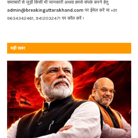
o
समाचारों से जुड़ी किसी भी जानकारी अथवा हमसे संपर्क करने हेतु
o
admin@breakinguttarakhand.com
पर ईमेल करें या +91
k
9634342461, 9412032471 पर कॉल करें !
बड़ी खबर