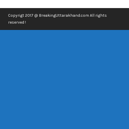
Copyrigt 2017 @ BreakingUttarakhand.com All rights
reserved !