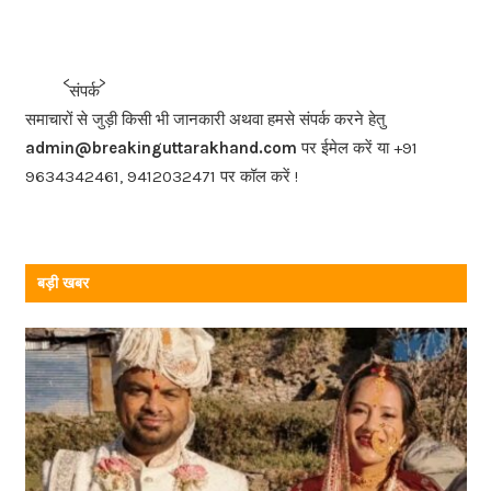
c
e
b
<<<
>>>
संपर्क
o
समाचारों से जुड़ी किसी भी जानकारी अथवा हमसे संपर्क करने हेतु
o
admin@breakinguttarakhand.com
पर ईमेल करें या +91
k
9634342461, 9412032471 पर कॉल करें !
बड़ी खबर