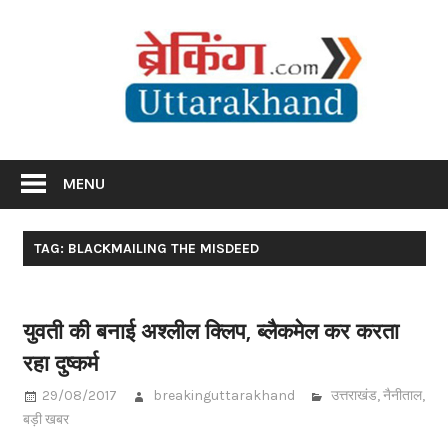
Skip
Br
to
content
Utta
Breaking News Uttarakhand
MENU
TAG: BLACKMAILING THE MISDEED
युवती की बनाई अश्लील क्लिप, ब्लैकमेल कर करता
रहा दुष्कर्म
29/08/2017
breakinguttarakhand
उत्तराखंड
,
नैनीताल
,
बड़ी खबर