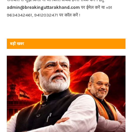
o
admin@breakinguttarakhand.com
पर ईमेल करें या +91
k
9634342461, 9412032471 पर कॉल करें !
बड़ी खबर