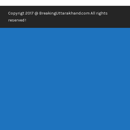
Copyrigt 2017 @ BreakingUttarakhand.com All rights
reserved !