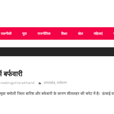
 Uttarakhand
तकनीकी
युवा
राजनीतिक
शिक्षा
खेल
महिलाएं
ं बर्फवारी
breakinguttarakhand
उत्तराखंड
,
पर्यावरण
ूचा चमोली जिला बारिश और बर्फबारी के कारण शीतलहर की चपेट में हैI ऊंचाई वाले