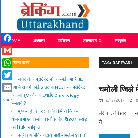
Skip
Breaking
to
content
Breaking News Uttarakhand
HOME
अध्यात्म
पर्यावरण
उत्तराखंड
संस्कृति
Facebook
Gmail
ताजा खबरें
TAG: BARFVARI
WhatsApp
जंतर-मंतर प्रोटेस्ट की सच्चाई क्या है…!!…
Twitter
चमोली जिले मे
क्या ये सच में कोई छात्र या NEET का प्रोटेस्ट
था…या कुछ और…!!….आईए Chronology
Email
Share
12/12/2017
समझते हैं
मुख्यमंत्री ने प्रदान की विभिन्न विकास
संदीप ,, गोपेश्वर सम
योजनाओं एवं निर्माण कार्यों के लिए ₹1967 करोड़
से
की वित्तीय स्वीकृति
बद्रीनाथ मंदिर चढ़ावा चोरी मामले में SIT की