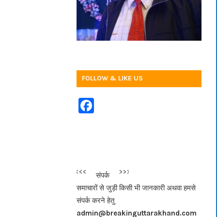
FOLLOW & LIKE US
F
a
c
e
b
<<<
>>>
संपर्क
o
समाचारों से जुड़ी किसी भी जानकारी अथवा हमसे
o
संपर्क करने हेतु
k
admin@breakinguttarakhand.com