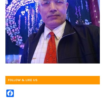
FOLLOW & LIKE US
F
a