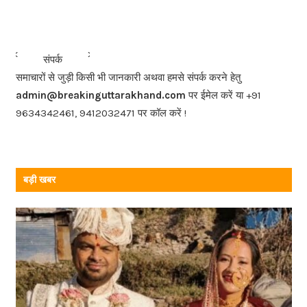
c
e
b
<<<
>>>
संपर्क
o
समाचारों से जुड़ी किसी भी जानकारी अथवा हमसे संपर्क करने हेतु
o
admin@breakinguttarakhand.com
पर ईमेल करें या +91
k
9634342461, 9412032471 पर कॉल करें !
बड़ी खबर