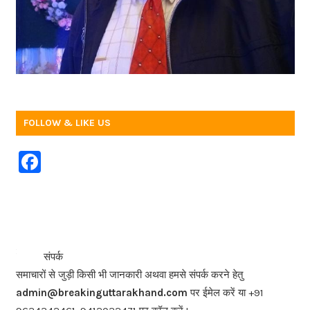
FOLLOW & LIKE US
F
a
c
e
b
<<<
>>>
संपर्क
o
समाचारों से जुड़ी किसी भी जानकारी अथवा हमसे संपर्क करने हेतु
o
admin@breakinguttarakhand.com
पर ईमेल करें या +91