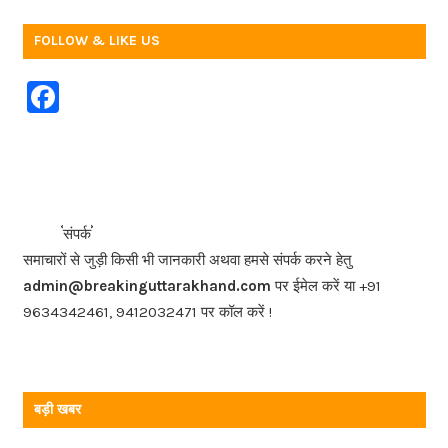
FOLLOW & LIKE US
F
a
c
e
b
<<<
>>>
संपर्क
o
समाचारों से जुड़ी किसी भी जानकारी अथवा हमसे संपर्क करने हेतु
o
admin@breakinguttarakhand.com
पर ईमेल करें या +91
k
9634342461, 9412032471 पर कॉल करें !
बड़ी खबर