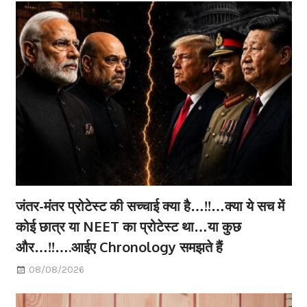
जंतर-मंतर प्रोटेस्ट की सच्चाई क्या है…!!…क्या ये सच में
कोई छात्र या NEET का प्रोटेस्ट था…या कुछ
और…!!….आईए Chronology समझते हैं
08/08/2026