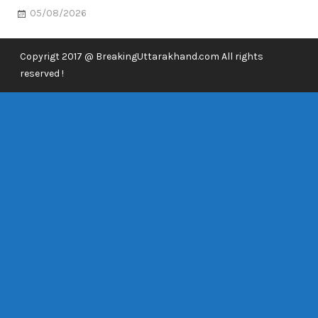
05/08/2026
Copyrigt 2017 @ BreakingUttarakhand.com All rights
reserved !