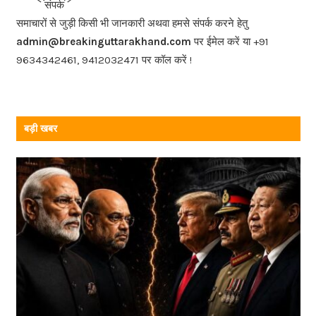
संपर्क
o
समाचारों से जुड़ी किसी भी जानकारी अथवा हमसे संपर्क करने हेतु
o
admin@breakinguttarakhand.com
पर ईमेल करें या +91
k
9634342461, 9412032471 पर कॉल करें !
बड़ी खबर