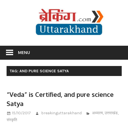
Skip
Br
to
content
Utta
Breaking News Uttarakhand
MENU
TAG: AND PURE SCIENCE SATYA
“Veda” is Certified, and pure science
Satya
15/10/2017
breakinguttarakhand
अध्यात्म
,
उत्तराखंड
,
संस्कृति