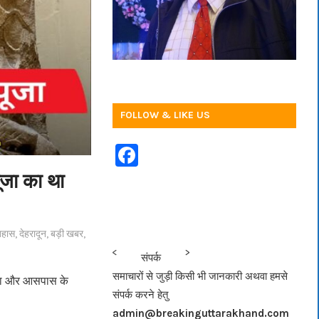
FOLLOW & LIKE US
F
a
पूजा का था
c
e
िहास
,
देहरादून
,
बड़ी खबर
,
b
<<<
>>>
संपर्क
o
समाचारों से जुड़ी किसी भी जानकारी अथवा हमसे
दीना और आसपास के
o
संपर्क करने हेतु
k
admin@breakinguttarakhand.com