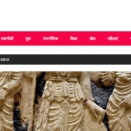
 Uttarakhand
तकनीकी
युवा
राजनीतिक
शिक्षा
खेल
महिलाएं
RABIA