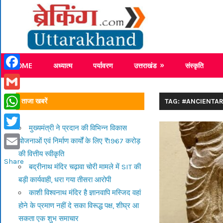
Skip
Breaking
to
content
Breaking News Uttarakhand
HOME
अध्यात्म
पर्यावरण
उत्तराखंड
संस्कृति
Facebook
Gmail
ताजा खबरें
TAG: #ANCIENTA
WhatsApp
मुख्यमंत्री ने प्रदान की विभिन्न विकास
Twitter
योजनाओं एवं निर्माण कार्यों के लिए ₹1967 करोड़
की वित्तीय स्वीकृति
Email
Share
बद्रीनाथ मंदिर चढ़ावा चोरी मामले में SIT की
बड़ी कार्यवाही, धरा गया तीसरा आरोपी
काशी विश्वनाथ मंदिर है ज्ञानवापि मस्जिद वहां
होने के प्रमाण नहीं दे सका विरूद्ध पक्ष, शीघ्र आ
सकता एक शुभ समाचार